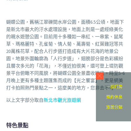
蝴蝶公園，舊稱江翠礫間水岸公園，面積6.5公頃，地面下
是新北市最大的汙水處理設施，地面上則是一處經綠美化
的親水遊憩公園。目前用十多種如一串紅、一串紫、鼠尾
草、瑪格麗特、孔雀菊、情人菊、萬壽菊、紅葉雞冠等共
20萬株花草，配合人行步道打造成有大片花海的地景公
園。地景外圍輪廓為「人行步道」，翅膀部分是色彩繽紛
且層次多元的「花海」，不僅近拍很美，還可登上堤防觀
景平台俯瞰不同風貌，將蝴蝶公園全景盡收眼底。時至5-6
月晚上更有多種主題匯集而成的【光之饗宴】，更是網美
一般訂房
打卡拍照熱門景點之一，這麼美的地方，您非去不可。
預約休息
以上文字部分取自
新北市觀光旅遊網
旅居分館
特色景點