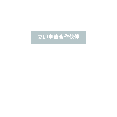
因此，我們誠摯地邀請您填妥以下表單：
立即申请合作伙伴
我們的合作夥伴