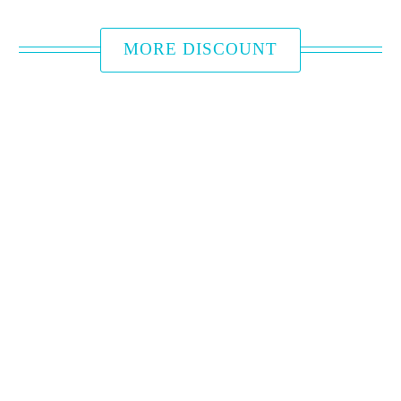
MORE DISCOUNT
成为旅居好伙伴
旅居文旅致力於旅館與在地文創產業的結合，
以強化地方特色為宗旨。一直以來，我們期望
透過跨領域的合作，打造地方旅遊的新氣象。